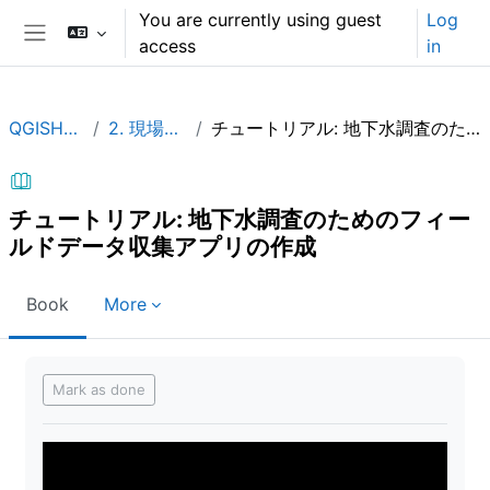
Skip to main content
You are currently using guest
Log
access
in
Side panel
QGISHydroGeo_JP
2. 現場でのデータ収集
チュートリアル: 地下水調査のためのフィールドデータ収集アプリの作成
チュートリアル: 地下水調査のためのフィー
ルドデータ収集アプリの作成
Book
More
Completion requirements
Mark as done