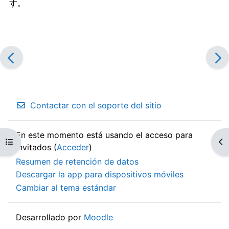
す。
Contactar con el soporte del sitio
En este momento está usando el acceso para
Abrir índice del curso
Ab
invitados (
Acceder
)
Resumen de retención de datos
Descargar la app para dispositivos móviles
Cambiar al tema estándar
Desarrollado por
Moodle