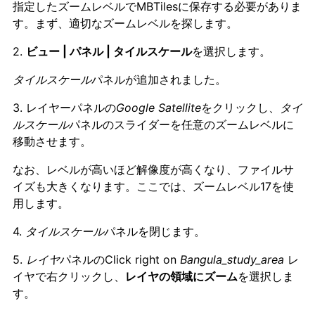
指定したズームレベルでMBTilesに保存する必要がありま
す。まず、適切なズームレベルを探します。
2.
ビュー | パネル | タイルスケール
を選択します。
タイルスケール
パネルが追加されました。
3. レイヤーパネルの
Google Satellite
をクリックし、
タイ
ルスケール
パネルのスライダーを任意のズームレベルに
移動させます。
なお、レベルが高いほど解像度が高くなり、ファイルサ
イズも大きくなります。ここでは、ズームレベル17を使
用します。
4.
タイルスケール
パネルを閉じます。
5.
レイヤ
パネルのClick right on
Bangula_study_area
レ
イヤで右クリックし、
レイヤの領域にズーム
を選択しま
す。