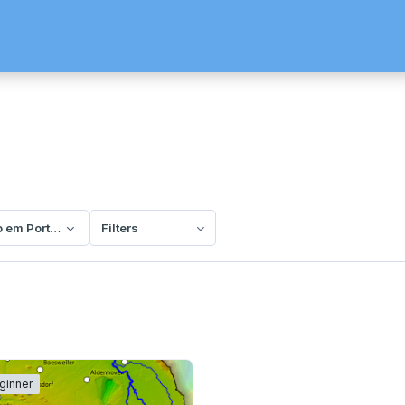
o em Português-BR
Filters
ginner